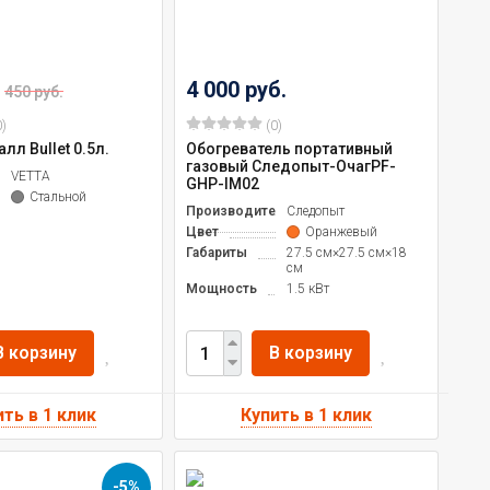
4 000 руб.
450 руб.
)
(0)
лл Bullet 0.5л.
Обогреватель портативный
газовый Следопыт-ОчагPF-
ль
VETTA
GHP-IM02
Стальной
Производитель
Следопыт
Цвет
Оранжевый
Габариты
27.5 см×27.5 см×18
см
Мощность
1.5 кВт
В корзину
В корзину
-5%