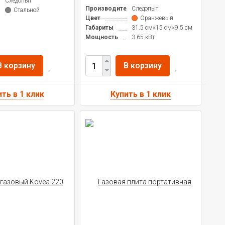
ль
Следопыт
Производитель
Следопыт
Стальной
Цвет
Оранжевый
Габариты
31.5 см×15 см×9.5 см
Мощность
3.65 кВт
В корзину
В корзину