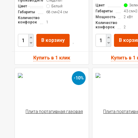
Производитель
Следопыт
Цвет
Зеле
Цвет
Белый
Габариты
43 см×2
Габариты
68 см×24 см
Мощность
2 кВт
Количество
конфорок
1
Количество
конфорок
2
В корзину
В корзи
-10%