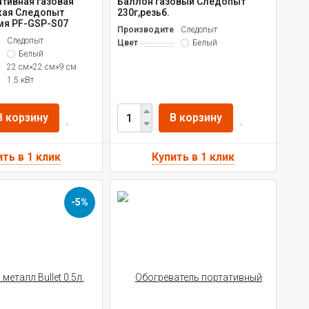
ативная газовая
Баллон газовый Следопыт
кая Следопыт
230г,резьб.
мя PF-GSP-S07
Производитель
Следопыт
ль
Следопыт
Цвет
Белый
Белый
22 см×22 см×9 см
1.5 кВт
В корзину
В корзину
-5%