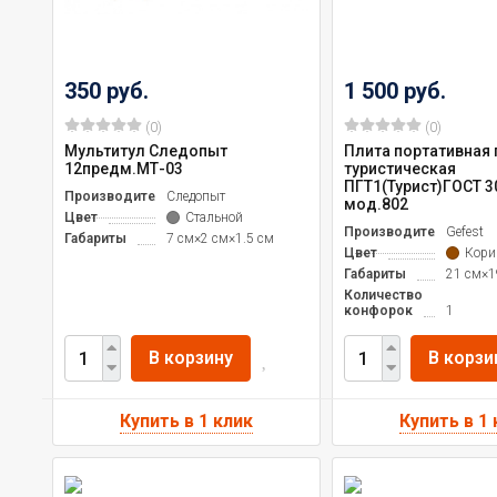
350 руб.
1 500 руб.
(0)
(0)
Мультитул Следопыт
Плита портативная 
12предм.МТ-03
туристическая
ПГТ1(Турист)ГОСТ 3
Производитель
Следопыт
мод.802
Цвет
Стальной
Производитель
Gefest
Габариты
7 см×2 см×1.5 см
Цвет
Кори
Габариты
21 см×1
Количество
конфорок
1
В корзину
В корзи