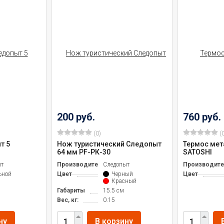
200 руб.
760 руб.
(0)
(0
т 5
Нож туристический Следопыт
Термос мета
64 мм PF-РК-30
SATOSHI
ыт
Производитель
Следопыт
Производите
ьной
Цвет
Черный
Цвет
Красный
Габариты
15.5 см
Вес, кг:
0.15
ну
В корзину