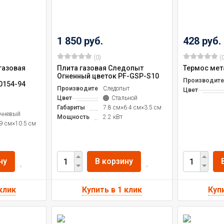
1 850 руб.
428 руб.
(0)
(0
газовая
Плита газовая Следопыт
Термос мета
Огненный цветок PF-GSP-S10
Производите
0154-94
Производитель
Следопыт
Цвет
Цвет
Стальной
Габариты
7.8 см×6.4 см×3.5 см
чневый
Мощность
2.2 кВт
9 см×10.5 см
ну
В корзину