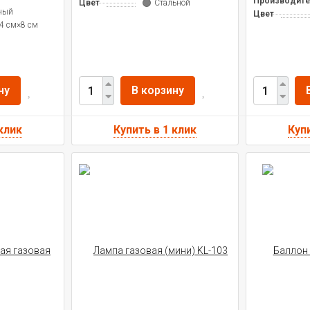
Производите
Цвет
Стальной
ный
Цвет
4 см×8 см
ну
В корзину