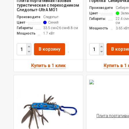
Плита портативная газовая
Горелка "Сибирячка
туристическая с переходником
Производитель
Сибиря
Следопыт-UltrA МО1
Цвет
Зеле
Производитель
Следопыт
Габариты
22.4 см
Цвет
Синий
см
Габариты
33.5 см×26 см×8.8 см
Мощность
3.65 кВт
Мощность
1.7 кВт
В корзину
В корзи