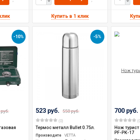
-10%
-5%
523 руб.
700 руб.
 руб.
550 руб.
(0)
(0
газовая
Термос металл Bullet 0.75л.
Нож турист
PF-РК-17
Производитель
VETTA