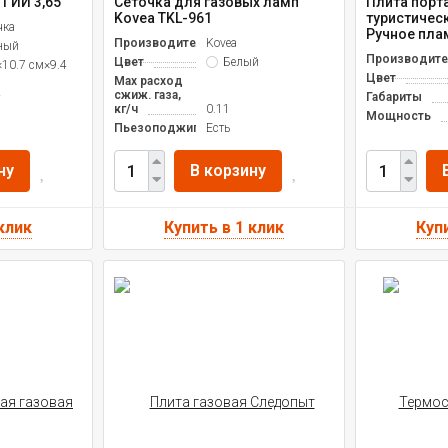
 ГИИ 3,65"
Сеточка для газовых ламп
Плита порт
Kovea TKL-961
туристичес
чка
Ручное пла
Производитель
Kovea
ный
Производите
Цвет
Белый
×10.7 см×9.4
Цвет
Max расход
сжиж. газа,
Габариты
кг/ч
0.11
Мощность
Пьезоподжиг
Есть
ну
В корзину