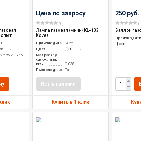
Цена по запросу
250 руб.
(0)
(0
газовая
Лампа газовая (мини) KL-103
Баллон газ
допыт
Kovea
Производите
ыт
Производитель
Kovea
Цвет
нжевый
Цвет
Белый
×26 см×8.8 см
Max расход
сжиж. газа,
кг/ч
0.038
Пьезоподжиг
Есть
ну
Нет в наличии