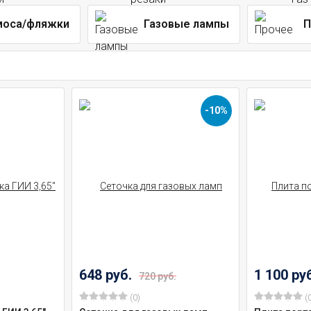
моса/фляжки
Газовые лампы
П
-10%
648 руб.
1 100 ру
720 руб.
(0)
(0