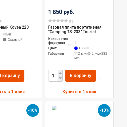
1 850 руб.
)
(0)
овый Kovea 220
Газовая плита портативная
"Camping TS-233" Tourist
ль
Kovea
Количество
Стальной
форсунок
1
Цвет
Синий
Габариты
112 мм×342 мм×282
мм
В корзину
В корзину
-10%
-10%