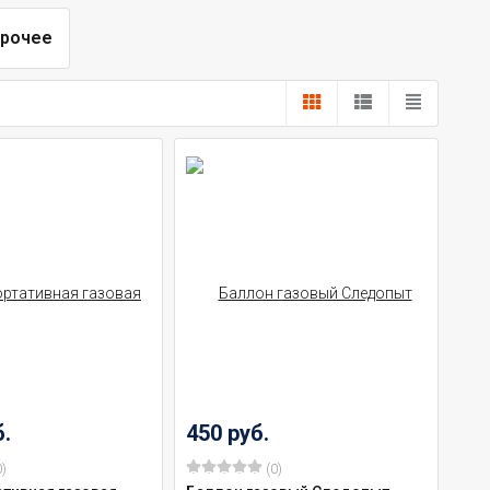
рочее
б.
450 руб.
)
(0)