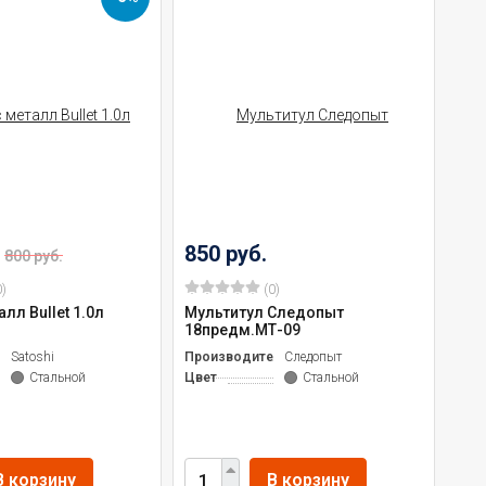
850 руб.
800 руб.
)
(0)
лл Bullet 1.0л
Мультитул Следопыт
18предм.МТ-09
ль
Satoshi
Производитель
Следопыт
Стальной
Цвет
Стальной
В корзину
В корзину