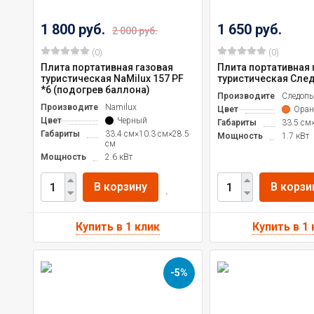
1 800 руб.
1 650 руб.
2 000 руб.
(0)
(0)
Плита портативная газовая
Плита портативная 
туристическая NaMilux 157 PF
туристическая Сле
*6 (подогрев баллона)
Производитель
Следоп
Производитель
Namilux
Цвет
Ора
Цвет
Черный
Габариты
33.5 см
Габариты
33.4 см×10.3 см×28.5
Мощность
1.7 кВт
см
Мощность
2.6 кВт
В корзину
В корзи
-5%