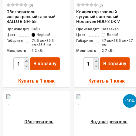
(0)
(0)
Обогреватель
Конвектор газовый
инфракрасный газовый
чугунный настенный
BALLU BIGH-55
Hosseven HDU-3 DK V
Производитель
Ballu
Производитель
Hosseven
Цвет
Черный
Цвет
Белый
Габариты
74.5 см×39.5
Габариты
47 см×63.5 см×27
см×36.5 см
см
Мощность
4.2 кВт
Мощность
2.7 кВт
В корзину
В корзину
-10%