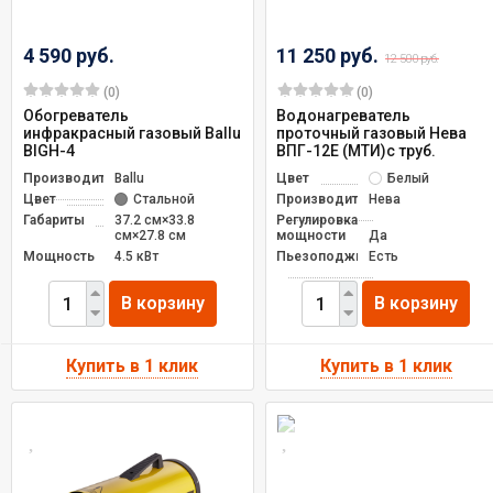
4 590 руб.
11 250 руб.
12 500 руб.
(0)
(0)
Обогреватель
Водонагреватель
инфракрасный газовый Ballu
проточный газовый Нева
BIGH-4
ВПГ-12E (МТИ)с труб.
Производитель
Ballu
Цвет
Белый
Цвет
Стальной
Производитель
Нева
Габариты
37.2 см×33.8
Регулировка
см×27.8 см
мощности
Да
Мощность
4.5 кВт
Пьезоподжиг
Есть
В корзину
В корзину