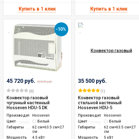
-10%
45 720 руб.
35 500 руб.
50 800 руб.
(0)
(1)
Конвектор газовый
Конвектор газовый
чугунный настенный
стальной настенный
Hosseven HDU-5 DK
Hosseven HDU-5
Производитель
Hosseven
Производитель
Hosseven
Цвет
Белый
Цвет
Белый
Габариты
62 см×63.5 см×27
Габариты
62 см×63.5 см×27
см
см
Мощность
4.5 кВт
Мощность
5 кВт