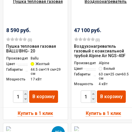
8 590 руб.
47 100 руб.
(0)
(0)
Пушка тепловая газовая
Воздухонагреватель
BALLU BНG- 20
газовый с коаксиальной
трубой Alpine Air NGS-40F
Производитель
Ballu
Производитель
Alpine
Цвет
Желтый
Цвет
Белый
Габариты
44.5 см×19 см×29
см
Габариты
63 см×25 см×60.5
см
Мощность
17 кВт
Мощность
4 кВт
В корзину
В корзину