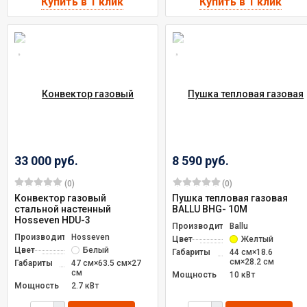
33 000 руб.
8 590 руб.
(0)
(0)
Конвектор газовый
Пушка тепловая газовая
стальной настенный
BALLU BНG- 10М
Hosseven HDU-3
Производитель
Ballu
Производитель
Hosseven
Цвет
Желтый
Цвет
Белый
Габариты
44 см×18.6
см×28.2 см
Габариты
47 см×63.5 см×27
см
Мощность
10 кВт
Мощность
2.7 кВт