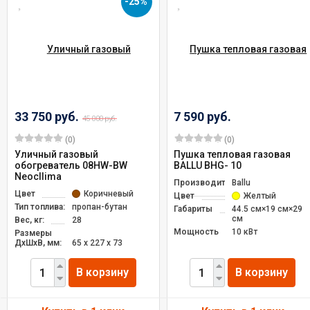
-25%
33 750 руб.
7 590 руб.
45 000 руб.
(0)
(0)
Уличный газовый
Пушка тепловая газовая
обогреватель 08HW-BW
BALLU BНG- 10
Neocllima
Производитель
Ballu
Цвет
Коричневый
Цвет
Желтый
Тип топлива:
пропан-бутан
Габариты
44.5 см×19 см×29
см
Вес, кг:
28
Мощность
10 кВт
Размеры
ДxШxВ, мм:
65 х 227 х 73
В корзину
В корзину