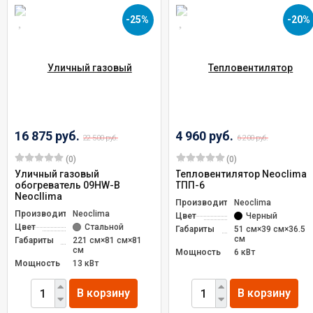
-25%
-20%
16 875 руб.
4 960 руб.
22 500 руб.
6 200 руб.
(0)
(0)
Уличный газовый
Тепловентилятор Neoclima
обогреватель 09HW-B
ТПП-6
Neocllima
Производитель
Neoclima
Производитель
Neoclima
Цвет
Черный
Цвет
Стальной
Габариты
51 см×39 см×36.5
см
Габариты
221 см×81 см×81
см
Мощность
6 кВт
Мощность
13 кВт
В корзину
В корзину