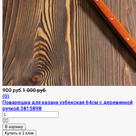
900 руб.
1 000 руб.
(0)
Поварешка для казана узбекская 64см с деревянной
ручкой 3815898
В корзину