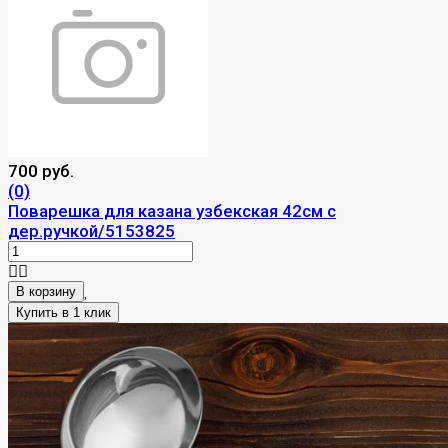
700 руб.
(0)
Поварешка для казана узбекская 42см с
дер.ручкой/5153825
В корзину