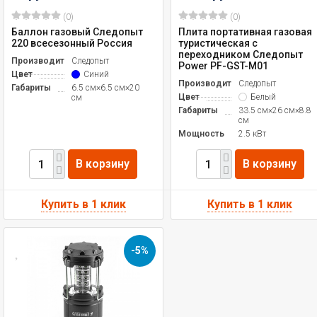
(0)
(0)
Баллон газовый Следопыт
Плита портативная газовая
220 всесезонный Россия
туристическая с
переходником Следопыт
Производитель
Следопыт
Power PF-GST-M01
Цвет
Синий
Производитель
Следопыт
Габариты
6.5 см×6.5 см×20
Цвет
Белый
см
Габариты
33.5 см×26 см×8.8
см
Мощность
2.5 кВт
В корзину
В корзину
-5%