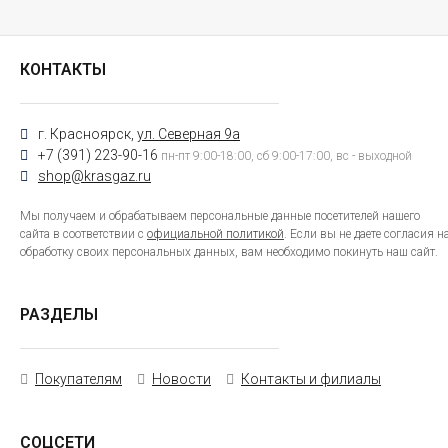
КОНТАКТЫ
г. Красноярск,
ул. Северная 9а
+7 (391) 223-90-16
пн-пт 9:00-18:00, сб 9:00-17:00, вс - выходной
shop@krasgaz.ru
Мы получаем и обрабатываем персональные данные посетителей нашего
сайта в соответствии с
официальной политикой
. Если вы не даете согласия н
обработку своих персональных данных, вам необходимо покинуть наш сайт.
РАЗДЕЛЫ
Покупателям
Новости
Контакты и филиалы
СОЦСЕТИ