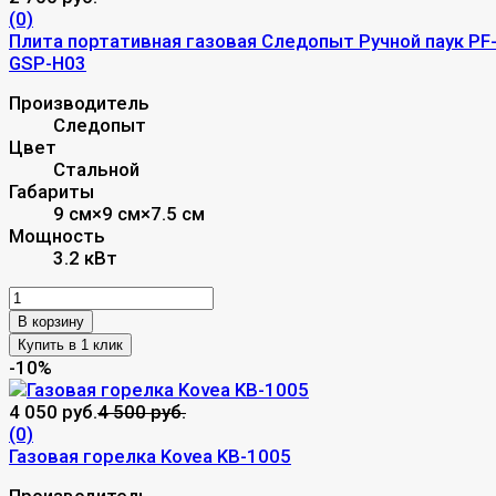
(0)
Плита портативная газовая Следопыт Ручной паук PF
GSP-Н03
Производитель
Следопыт
Цвет
Стальной
Габариты
9 см×9 см×7.5 см
Мощность
3.2 кВт
В корзину
-10%
4 050 руб.
4 500 руб.
(0)
Газовая горелка Kovea KB-1005
Производитель