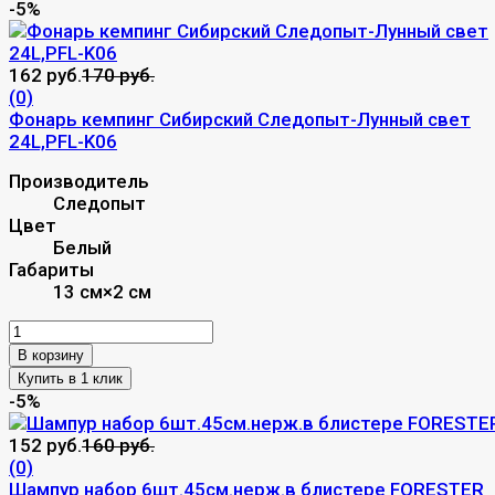
-5%
162 руб.
170 руб.
(0)
Фонарь кемпинг Сибирский Следопыт-Лунный свет
24L,PFL-K06
Производитель
Следопыт
Цвет
Белый
Габариты
13 см×2 см
В корзину
-5%
152 руб.
160 руб.
(0)
Шампур набор 6шт.45см.нерж.в блистере FORESTER