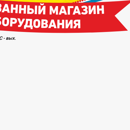
С - вых.