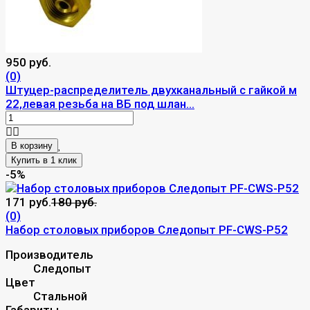
950 руб.
(0)
Штуцер-распределитель двухканальный с гайкой м
22,левая резьба на ВБ под шлан...
В корзину
-5%
171 руб.
180 руб.
(0)
Набор столовых приборов Следопыт PF-CWS-P52
Производитель
Следопыт
Цвет
Стальной
Габариты