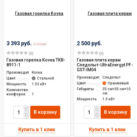
3 393 руб.
2 500 руб.
3 770 руб.
(0)
(0)
Газовая горелка Kovea TKB-
Газовая плита керам
8911-1
Следопыт-UltraEnergyt PF-
GST-IM04
Производитель
Kovea
Производитель
Следопыт
Цвет
Стальной
Цвет
Оранжевый
Мощность
1.53 кВт
Габариты
35 см×30 см×10
Количество
см
конфорок
1
Мощность
1.5 кВт
В корзину
В корзину