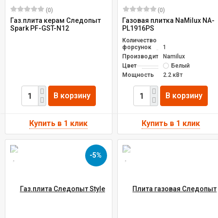
(0)
(0)
Газ.плита керам Следопыт
Газовая плитка NaMilux NA-
Spark PF-GST-N12
PL1916PS
Количество
форсунок
1
Производитель
Namilux
Цвет
Белый
Мощность
2.2 кВт
В корзину
В корзину
-5%