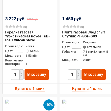
3 222 руб.
1 450 руб.
3 580 руб.
(0)
(0)
Горелка газовая
Плита газовая Следопыт
туристическая Kovea TKB-
Спутник PF-GSP-S09
8901 Vulcan Stove
Производитель
Следопыт
Производитель
Kovea
Цвет
Стальной
Цвет
Белый
Габариты
7.8 см×5.4 см×4.5
см
Мощность
1.53 кВт
Мощность
2 кВт
Количество
конфорок
1
В корзину
В корзину
-10%