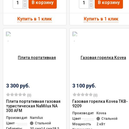
В корзину
В корзину
3 300 руб.
3 100 руб.
(0)
(0)
Плита портативная газовая
Газовая горелка Kovea TKB-
туристическая NaMilux NA
9209
300 AFM
Производитель
Kovea
Производитель
Namilux
Цвет
Стальной
Цвет
Стальной
Мощность
2 кВт
Габариты
30 см×14 см×38.5