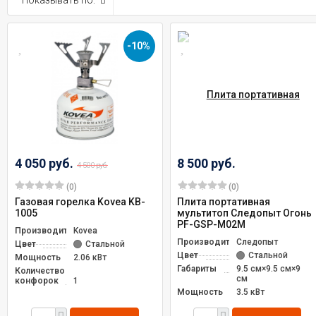
Показывать по:
-10%
4 050 руб.
8 500 руб.
4 500 руб.
(0)
(0)
Газовая горелка Kovea KB-
Плита портативная
1005
мультитоп Следопыт Огонь
PF-GSP-М02М
Производитель
Kovea
Производитель
Следопыт
Цвет
Стальной
Цвет
Стальной
Мощность
2.06 кВт
Габариты
9.5 см×9.5 см×9
Количество
см
конфорок
1
Мощность
3.5 кВт