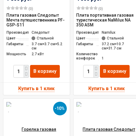
(0)
(0)
Плита газовая Следопыт
Плита портативная газовая
Мечта путешественника PF-
туристическая NaMilux NA
GSP-S11
350 ASM
Производитель
Следопыт
Производитель
Namilux
Цвет
Стальной
Цвет
Стальной
Габариты
3.7 см×3.7 см×5.2
Габариты
37.2 см×10.7
см
см×31.7 см
Мощность
2.7 кВт
Количество
конфорок
1
В корзину
В корзину
-10%