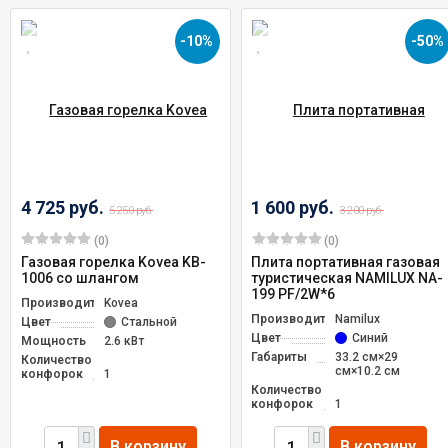
-10%
-50%
4 725 руб.
1 600 руб.
5 250 руб.
3 200 руб.
(0)
(0)
Газовая горелка Kovea KB-
Плита портативная газовая
1006 со шлангом
туристическая NAMILUX NA-
199 PF/2W*6
Производитель
Kovea
Производитель
Namilux
Цвет
Стальной
Цвет
Синий
Мощность
2.6 кВт
Габариты
33.2 см×29
Количество
см×10.2 см
конфорок
1
Количество
конфорок
1
В корзину
В корзину