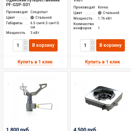
Одинокий путешественник
9901
PF-GSP-S01
Производитель
Kovea
Производитель
Следопыт
Цвет
Стальной
Цвет
Стальной
Мощность
1.76 кВт
Габариты
6.5 см×6.5 см×10
Количество
см
конфорок
1
Мощность
3 кВт
В корзину
В корзину
1 800 руб.
4 500 руб.