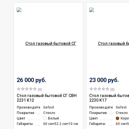
26 000 руб.
23 000 руб.
(0)
(0)
Стол газовый бытовой СГ СВН
Стол газовый быто
2231 К12
2230 К17
Производитель
Gefest
Производитель
Gefest
Покрытие
Стекло
Покрытие
Стекло
Цвет
Белый
Цвет
Кори
Габариты
60 см×52.2 см×10 см
Габариты
60 см×5