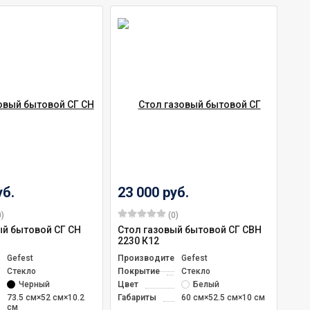
уб.
23 000 руб.
)
(0)
ый бытовой СГ СН
Стол газовый бытовой СГ СВН
2230 К12
ль
Gefest
Производитель
Gefest
Стекло
Покрытие
Стекло
Черный
Цвет
Белый
73.5 см×52 см×10.2
Габариты
60 см×52.5 см×10 см
см