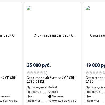
25 000 руб.
19 000 р
(0)
(0
вой СГ СВН
Стол газовый бытовой СГ СВН
Стол газов
2230-01 К2
2120
Производитель
Gefest
Производите
Покрытие
Стекло
Покрытие
чневый
Цвет
Черный
Цвет
2.5 см×10 см
Габариты
60 см×52.5 см×10 см
Габариты