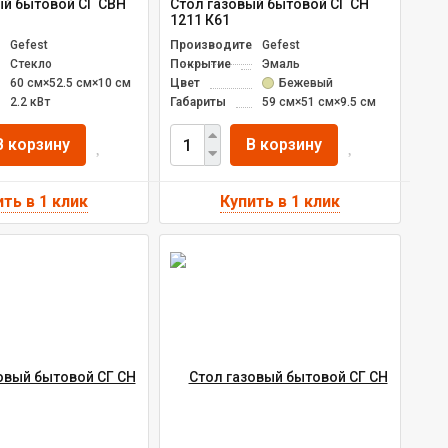
ый бытовой СГ СВН
Стол газовый бытовой СГ СН
1211 К61
ль
Gefest
Производитель
Gefest
Стекло
Покрытие
Эмаль
60 см×52.5 см×10 см
Цвет
Бежевый
2.2 кВт
Габариты
59 см×51 см×9.5 см
В корзину
В корзину