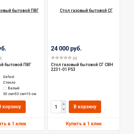
уб.
24 000 руб.
)
(0)
ый бытовой ПВГ
Стол газовый бытовой СГ СВН
2231-01 Р53
ль
Gefest
Стекло
Белый
30 см×53 см×10 см
В корзину
В корзину