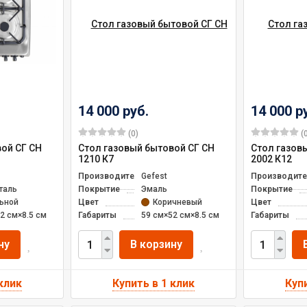
14 000 руб.
14 000 р
(0)
(0
ой СГ СН
Стол газовый бытовой СГ СН
Стол газов
1210 К7
2002 К12
Производитель
Gefest
Производите
таль
Покрытие
Эмаль
Покрытие
ьной
Цвет
Коричневый
Цвет
2 см×8.5 см
Габариты
59 см×52 см×8.5 см
Габариты
ну
В корзину