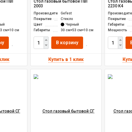
вой ПВГ
Стол газовый бытовой ПВГ
Стол газов
2003
2230 К4
Производитель
Gefest
Производите
Покрытие
Стекло
Покрытие
ный
Цвет
Черный
Габариты
3 см×10 см
Габариты
30 см×53 см×10 см
Мощность
ну
В корзину