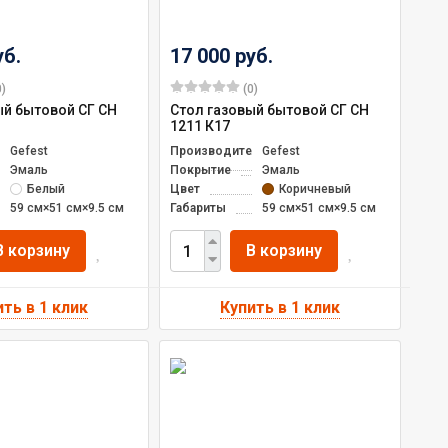
уб.
17 000 руб.
)
(0)
ый бытовой СГ СН
Стол газовый бытовой СГ СН
1211 К17
ль
Gefest
Производитель
Gefest
Эмаль
Покрытие
Эмаль
Белый
Цвет
Коричневый
59 см×51 см×9.5 см
Габариты
59 см×51 см×9.5 см
В корзину
В корзину