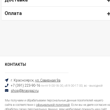
Оплата
КОНТАКТЫ
г. Красноярск,
ул. Северная 9а
+7 (391) 223-90-16
пн-пт 9:00-18:00, сб 9:00-17:00, вс - выходной
shop@krasgaz.ru
Мы получаем и обрабатываем персональные данные посетителей нашего
сайта в соответствии с
официальной политикой
. Если вы не даете согласия н
обработку своих персональных данных, вам необходимо покинуть наш сайт.