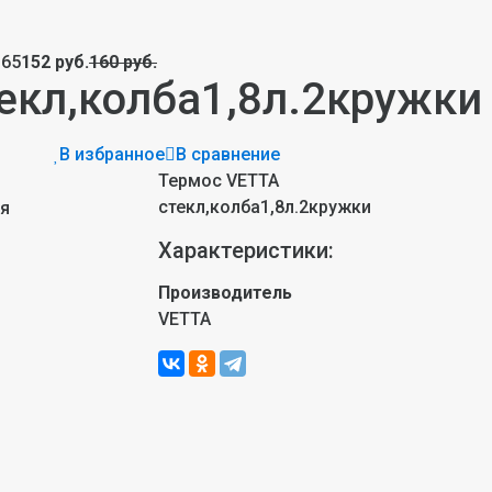
Р65
152 руб.
160 руб.
екл,колба1,8л.2кружки
В избранное
В сравнение
Термос VЕTTA
стекл,колба1,8л.2кружки
ия
Характеристики:
Производитель
VETTA