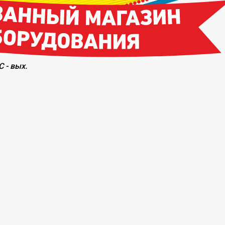
С - вых.