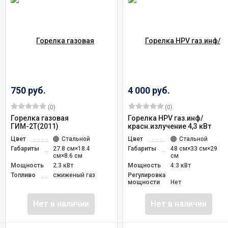
750 руб.
4 000 руб.
(0)
(0)
Горелка газовая
Горелка HPV газ.инф/
ГИМ-2Т(2011)
красн.излучение 4,3 кВт
Цвет
Стальной
Цвет
Стальной
Габариты
27.8 см×18.4
Габариты
48 см×33 см×29
см×8.6 см
см
Мощность
2.3 кВт
Мощность
4.3 кВт
Топливо
сжиженый газ
Регулировка
мощности
Нет
Нет в наличии
Нет в наличии