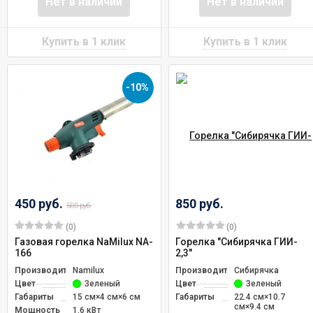
Нет в наличии
Нет в наличии
-10%
450 руб.
850 руб.
500 руб.
(0)
(0)
Газовая горелка NaMilux NA-
Горелка "Сибирячка ГИИ-
166
2,3"
Производитель
Namilux
Производитель
Сибирячка
Цвет
Зеленый
Цвет
Зеленый
Габариты
15 см×4 см×6 см
Габариты
22.4 см×10.7
см×9.4 см
Мощность
1.6 кВт