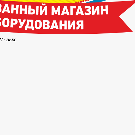
С - вых.