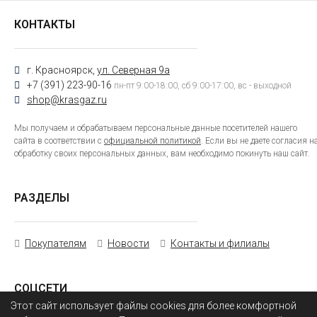
КОНТАКТЫ
г. Красноярск,
ул. Северная 9а
+7 (391) 223-90-16
пн-пт 9:00-18:00, сб 9:00-17:00, вс - выходной
shop@krasgaz.ru
Мы получаем и обрабатываем персональные данные посетителей нашего
сайта в соответствии с
официальной политикой
. Если вы не даете согласия н
обработку своих персональных данных, вам необходимо покинуть наш сайт.
РАЗДЕЛЫ
Покупателям
Новости
Контакты и филиалы
СОЦСЕТИ
Этот сайт использует файлы cookies для более комфортной