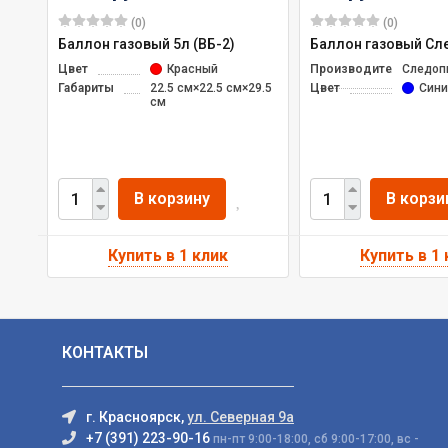
(0)
(0)
Баллон газовый 5л (ВБ-2)
Баллон газовый Сл
Цвет
Красный
Производитель
Следоп
Габариты
22.5 см×22.5 см×29.5
Цвет
Сини
см
В корзину
В корзи
КОНТАКТЫ
г. Красноярск,
ул. Северная 9а
+7 (391) 223-90-16
пн-пт 9:00-18:00, сб 9:00-17:00, вс -