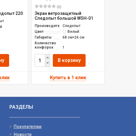
(0)
едопыт 220
Экран ветрозащитный
Следопыт большой WSН-01
ыт
Производитель
Следопыт
й
Цвет
Белый
Габариты
68 см×24 см
Количество
конфорок
1
ну
В корзину
РАЗДЕЛЫ
Покупателям
Новости