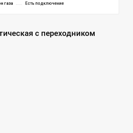
н газа
Есть подключение
стическая с переходником