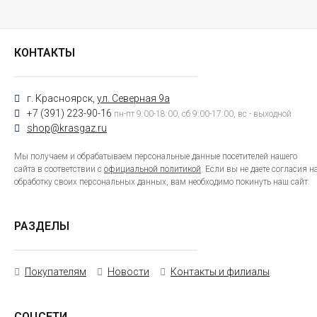
КОНТАКТЫ
г. Красноярск,
ул. Северная 9а
+7 (391) 223-90-16
пн-пт 9:00-18:00, сб 9:00-17:00, вс - выходной
shop@krasgaz.ru
Мы получаем и обрабатываем персональные данные посетителей нашего
сайта в соответствии с
официальной политикой
. Если вы не даете согласия н
обработку своих персональных данных, вам необходимо покинуть наш сайт.
РАЗДЕЛЫ
Покупателям
Новости
Контакты и филиалы
СОЦСЕТИ