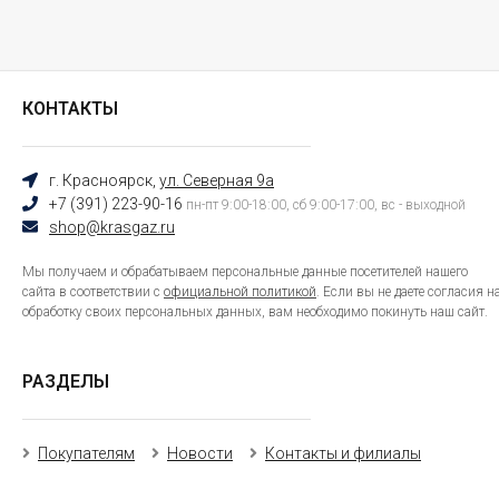
КОНТАКТЫ
г. Красноярск,
ул. Северная 9а
+7 (391) 223-90-16
пн-пт 9:00-18:00, сб 9:00-17:00, вс - выходной
shop@krasgaz.ru
Мы получаем и обрабатываем персональные данные посетителей нашего
сайта в соответствии с
официальной политикой
. Если вы не даете согласия н
обработку своих персональных данных, вам необходимо покинуть наш сайт.
РАЗДЕЛЫ
Покупателям
Новости
Контакты и филиалы