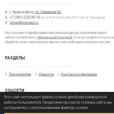
г. Красноярск,
ул. Северная 9а
+7 (391) 223-90-16
пн-пт 9:00-18:00, сб 9:00-17:00, вс - выходной
shop@krasgaz.ru
Мы получаем и обрабатываем персональные данные посетителей нашего
сайта в соответствии с
официальной политикой
. Если вы не даете согласия н
обработку своих персональных данных, вам необходимо покинуть наш сайт.
РАЗДЕЛЫ
Покупателям
Новости
Контакты и филиалы
СОЦСЕТИ
Этот сайт использует файлы cookies для более комфортной
работы пользователя. Продолжая просмотр страниц сайта, вы
соглашаетесь с использованием файлов cookies.