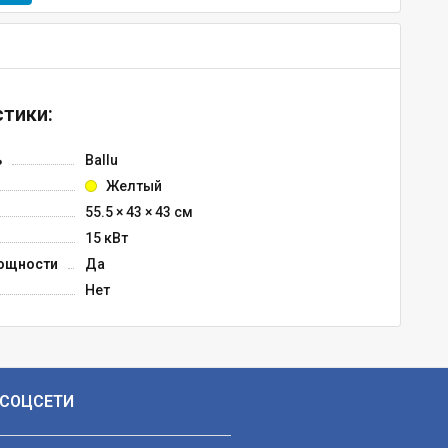
тики:
ь
Ballu
Желтый
55.5 × 43 × 43 см
15 кВт
ощности
Да
Нет
СОЦСЕТИ