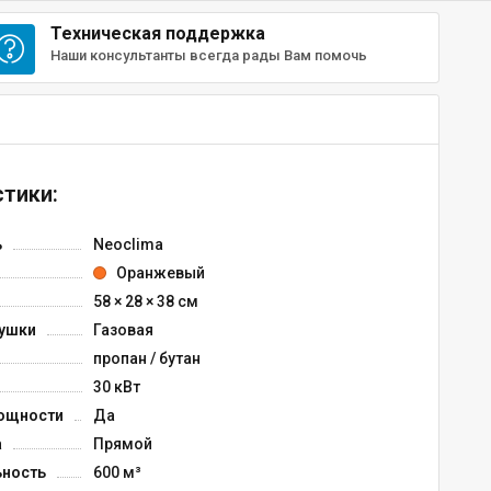
Техническая поддержка
Наши консультанты всегда рады Вам помочь
тики:
ь
Neoclima
Оранжевый
58 × 28 × 38 см
пушки
Газовая
пропан / бутан
30 кВт
ощности
Да
а
Прямой
ьность
600 м³