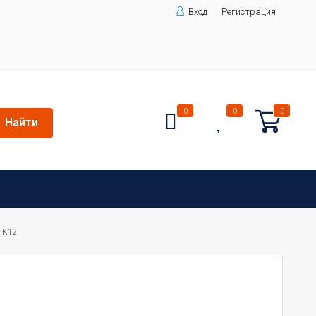
Вход
Регистрация
0
0
0
Найти
 К12