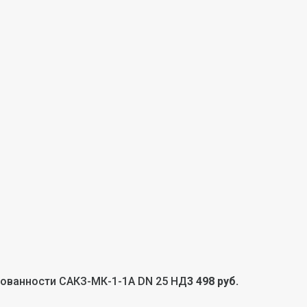
зованности САКЗ-МК-1-1А DN 25 НД
3 498 руб.