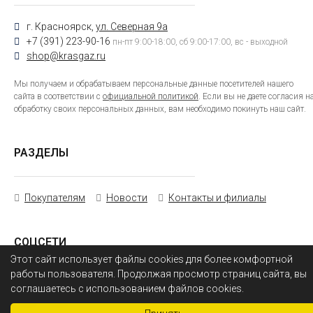
г. Красноярск,
ул. Северная 9а
+7 (391) 223-90-16
пн-пт 9:00-18:00, сб 9:00-17:00, вс - выходной
shop@krasgaz.ru
Мы получаем и обрабатываем персональные данные посетителей нашего
сайта в соответствии с
официальной политикой
. Если вы не даете согласия н
обработку своих персональных данных, вам необходимо покинуть наш сайт.
РАЗДЕЛЫ
Покупателям
Новости
Контакты и филиалы
СОЦСЕТИ
Этот сайт использует файлы cookies для более комфортной
работы пользователя. Продолжая просмотр страниц сайта, вы
соглашаетесь с использованием файлов cookies.