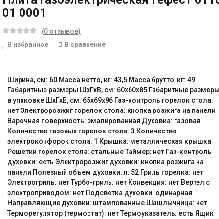
Плита газоэлектрическая Гефест 611
01 0001
(0 отзывов)
В избранное
В сравнение
Ширина, см: 60 Масса нетто, кг: 43,5 Масса брутто, кг: 49
Габаритные размеры ШхГхВ, см: 60x60x85 Габаритные размер
в упаковке ШхГхВ, см: 65х69х96 Газ-контроль горелок стола:
нет Электророзжиг горелок стола: кнопка розжига на панели
Варочная поверхность: эмалированная Духовка: газовая
Количество газовых горелок стола: 3 Количество
электроконфорок стола: 1 Крышка: металлическая крышка
Решетки горелок стола: стальные Таймер: нет Газ-контроль
духовки: есть Электророзжиг духовки: кнопка розжига на
панели Полезный объем духовки, л: 52 Гриль горелка: нет
Электрогриль: нет Турбо-гриль: нет Конвекция: нет Вертел с
электроприводом: нет Подсветка духовки: одинарная
Направляющие духовки: штампованные Шашлычница: нет
Терморегулятор (термостат): нет Термоуказатель: есть Ящик