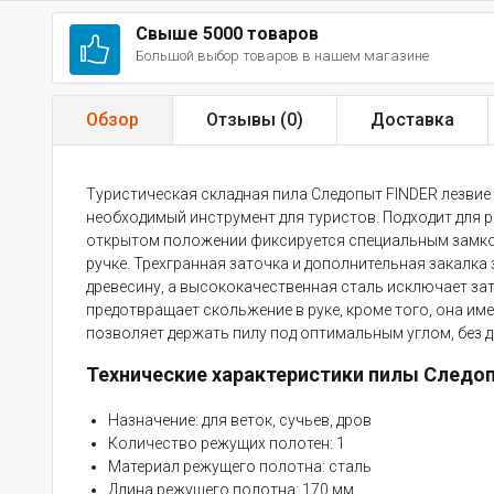
Свыше 5000 товаров
Большой выбор товаров в нашем магазине
Обзор
Отзывы (
0
)
Доставка
Туристическая складная пила Следопыт FINDER лезвие 17
необходимый инструмент для туристов. Подходит для р
открытом положении фиксируется специальным замком
ручке. Трехгранная заточка и дополнительная закалка
древесину, а высококачественная сталь исключает за
предотвращает скольжение в руке, кроме того, она и
позволяет держать пилу под оптимальным углом, без 
Технические характеристики пилы Следоп
Назначение: для веток, сучьев, дров
Количество режущих полотен: 1
Материал режущего полотна: сталь
Длина режущего полотна: 170 мм