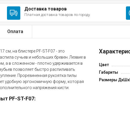
Доставка товаров
Платная доставка товаров по городу.
Оплата
Характерис
 см, на блистере PF-ST-F07 - это
аспила сучьев и небольших бревен. Лезвие в
, а в сложенном - плотно удерживается в
Цвет
 зубьев позволяет быстро распиливать
Габариты
тупление. Прорезиненная рукоятка пилы
Размеры ДxШxВ
меет удобную эргономичную форму, которая
дополнительного напряжения кисти.
ыт PF-ST-F07: