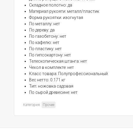
Складное полотно: да
Материал рукояти: металл/пластик
Форма рукоятки: изогнутая
По металлу: нет
По дереву: да
По газобетону: нет
По кафелю: нет
По пластику: нет
По гипсокартону: нет
Телескопическая штанга: нет
Чехол в комплекте: нет
Класс товара: Полупрофессиональный
Вес нетто: 0.171 кг
Тип: ножовка садовая
По сырой древесине: нет
Категория:
Прочее