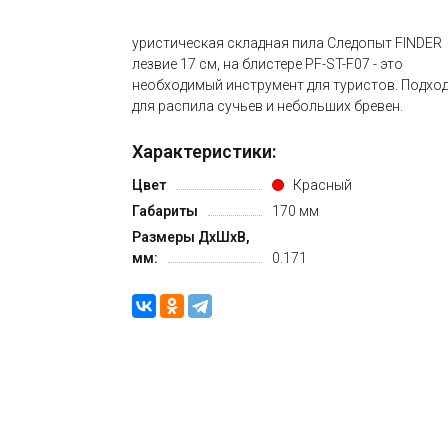
уристическая складная пила Следопыт FINDER
лезвие 17 см, на блистере PF-ST-F07 - это
необходимый инструмент для туристов. Подхо
для распила сучьев и небольших бревен.
Характеристики:
Цвет
Красный
Габариты
170 мм
Размеры ДxШxВ,
мм:
0.171