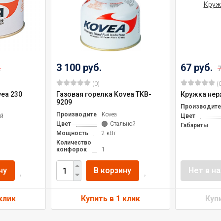
3 100 руб.
67 руб.
.
7
(0)
(0
ea 230
Газовая горелка Kovea TKB-
Кружка нер
9209
Производите
Производитель
Kovea
й
Цвет
Цвет
Стальной
Габариты
Мощность
2 кВт
Количество
конфорок
1
ну
В корзину
Нет в н