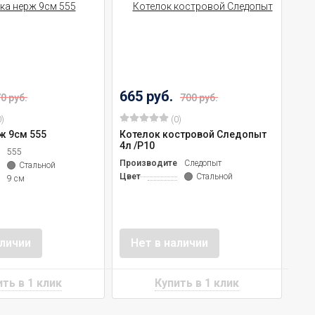
665 руб.
0 руб.
700 руб.
)
(0)
ж 9см 555
Котелок костровой Следопыт
4л /Р10
ль
555
Производитель
Следопыт
Стальной
Цвет
Стальной
9 см
аличии
Нет в наличии