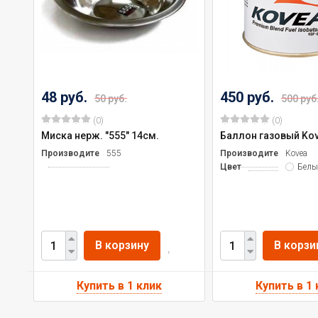
48 руб.
450 руб.
50 руб.
500 руб
(0)
(0)
Миска нерж. "555" 14см.
Баллон газовый Kov
Производитель
555
Производитель
Kovea
Цвет
Белы
В корзину
В корзи