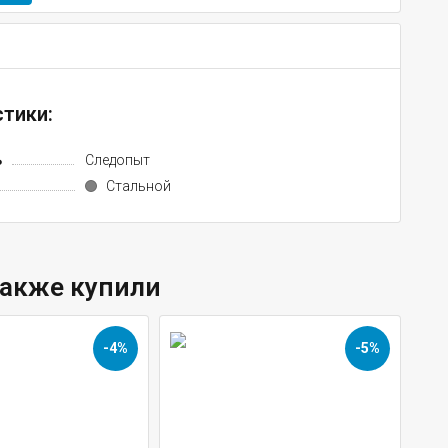
тики:
ь
Следопыт
Стальной
также купили
-4%
-5%