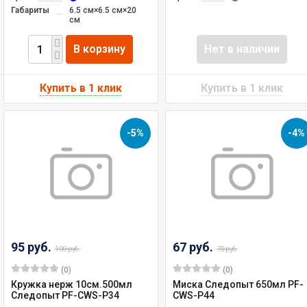
Габариты
6.5 см×6.5 см×20
см
В корзину
Нет в наличии
-5%
-4%
95 руб.
67 руб.
100 руб.
70 руб.
(0)
(0)
Кружка нерж 10см.500мл
Миска Следопыт 650мл PF-
Следопыт PF-CWS-P34
CWS-P44