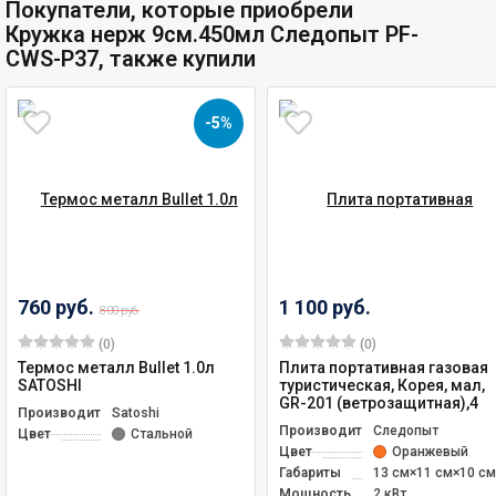
Покупатели, которые приобрели
Кружка нерж 9см.450мл Следопыт PF-
CWS-P37, также купили
-5%
760 руб.
1 100 руб.
800 руб.
(0)
(0)
Термос металл Bullet 1.0л
Плита портативная газовая
SATOSHI
туристическая, Корея, мал,
GR-201 (ветрозащитная),4
Производитель
Satoshi
Производитель
Следопыт
Цвет
Стальной
Цвет
Оранжевый
Габариты
13 см×11 см×10 см
Мощность
2 кВт