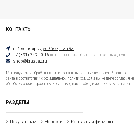
КОНТАКТЫ
г. Красноярск,
ул. Северная 9а
+7 (391) 223-90-16
пн-пт 9:00-18:00, сб 9:00-17:00, вс - выходной
shop@krasgaz.ru
Мы получаем и обрабатываем персональные данные посетителей нашего
сайта в соответствии с
официальной политикой
. Если вы не даете согласия н
обработку своих персональных данных, вам необходимо покинуть наш сайт.
РАЗДЕЛЫ
Покупателям
Новости
Контакты и филиалы