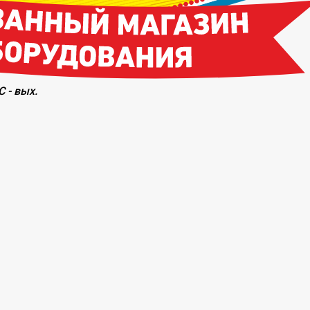
С - вых.