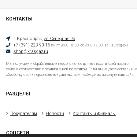
КОНТАКТЫ
г. Красноярск,
ул. Северная 9а
+7 (391) 223-90-16
пн-пт 9:00-18:00, сб 9:00-17:00, вс - выходной
shop@krasgaz.ru
Мы получаем и обрабатываем персональные данные посетителей нашего
сайта в соответствии с
официальной политикой
. Если вы не даете согласия н
обработку своих персональных данных, вам необходимо покинуть наш сайт.
РАЗДЕЛЫ
Покупателям
Новости
Контакты и филиалы
СОЦСЕТИ