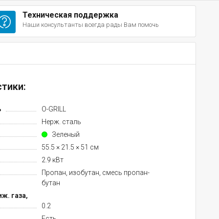
Техническая поддержка
Наши консультанты всегда рады Вам помочь
тики:
ь
O-GRILL
Нерж. сталь
Зеленый
55.5 × 21.5 × 51 см
2.9 кВт
Пропан, изобутан, смесь пропан-
бутан
ж. газа,
0.2
Есть