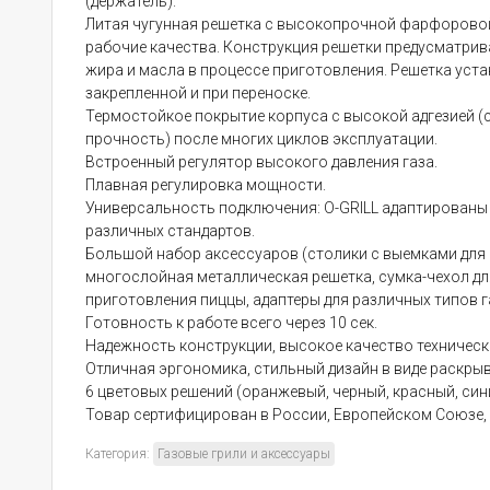
(держатель).
Литая чугунная решетка с высокопрочной фарфорово
рабочие качества. Конструкция решетки предусматрив
жира и масла в процессе приготовления. Решетка уста
закрепленной и при переноске.
Термостойкое покрытие корпуса с высокой адгезией (сц
прочность) после многих циклов эксплуатации.
Встроенный регулятор высокого давления газа.
Плавная регулировка мощности.
Универсальность подключения: O-GRILL адаптированы
различных стандартов.
Большой набор аксессуаров (столики с выемками для 
многослойная металлическая решетка, сумка-чехол дл
приготовления пиццы, адаптеры для различных типов 
Готовность к работе всего через 10 сек.
Надежность конструкции, высокое качество техническо
Отличная эргономика, стильный дизайн в виде раскр
6 цветовых решений (оранжевый, черный, красный, сини
Товар сертифицирован в России, Европейском Союзе, 
Категория:
Газовые грили и аксессуары