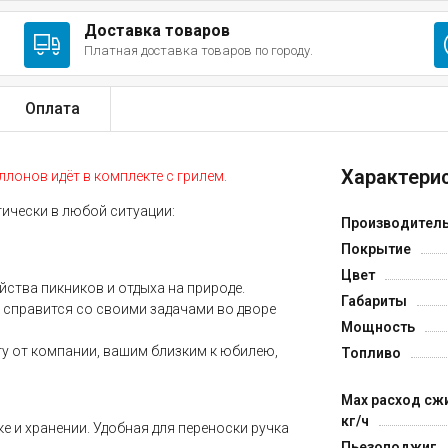
Доставка товаров
Платная доставка товаров по городу.
Оплата
Характерис
лонов идёт в комплекте с грилем.
тически в любой ситуации:
Производител
Покрытие
Цвет
ойства пикников и отдыха на природе.
Габариты
 справится со своими задачами во дворе
Мощность
гу от компании, вашим близким к юбилею,
Топливо
Max расход сжи
кг/ч
е и хранении. Удобная для переноски ручка
Пьезоподжиг