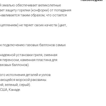
й эмалью обеспечивает великолепные
ает защиту горелки (конфорки) от попадания
навливается таким образом, что остается
еплением) не теряет своих качеств (цвет,
 к подключению газовых баллонов самых
надежной установки гриля, сменная
я переноски, каменная пластина для
газовых баллонов).
го исполнения деталей и узлов.
ывающейся морской раковины.
й, зеленый, серый).
США, Канаде.