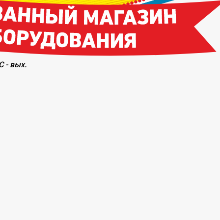
С - вых.