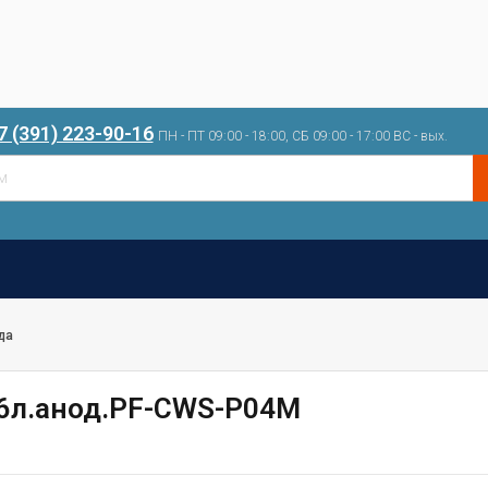
7 (391) 223-90-16
ПН - ПТ 09:00 - 18:00, СБ 09:00 - 17:00 ВС - вых.
да
,6л.анод.PF-CWS-P04M