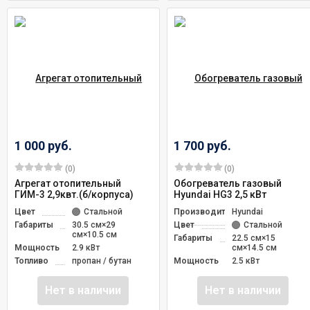
1 000 руб.
1 700 руб.
(0)
(0)
Агрегат отопительный
Обогреватель газовый
ГИМ-3 2,9квт.(б/корпуса)
Hyundai HG3 2,5 кВт
Цвет
Стальной
Производитель
Hyundai
Габариты
30.5 см×29
Цвет
Стальной
см×10.5 см
Габариты
22.5 см×15
Мощность
2.9 кВт
см×14.5 см
Топливо
пропан / бутан
Мощность
2.5 кВт
Нет в наличии
Нет в наличии