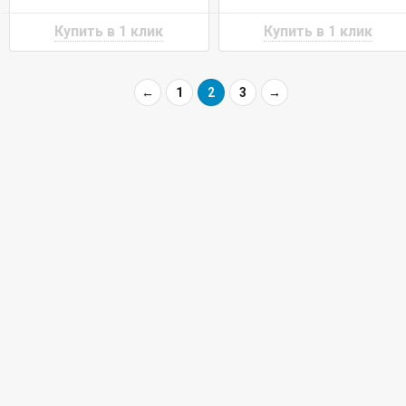
←
1
2
3
→