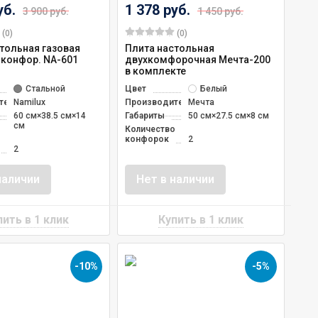
уб.
1 378 руб.
3 900 руб.
1 450 руб.
(0)
(0)
тольная газовая
Плита настольная
-конфор. NA-601
двухкомфорочная Мечта-200
в комплекте
Стальной
Цвет
Белый
тель
Namilux
Производитель
Мечта
60 см×38.5 см×14
Габариты
50 см×27.5 см×8 см
см
Количество
о
конфорок
2
2
наличии
Нет в наличии
-10%
-5%