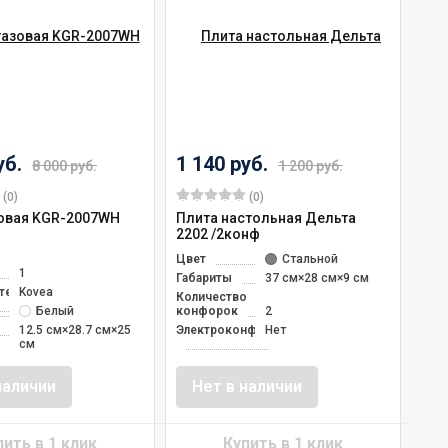
уб.
1 140 руб.
8 000 руб.
1 200 руб.
(0)
(0)
зовая KGR-2007WH
Плита настольная Дельта
2202 /2конф
о
Цвет
Стальной
1
Габариты
37 см×28 см×9 см
тель
Kovea
Количество
Белый
конфорок
2
12.5 см×28.7 см×25
Электроконфорка
Нет
см
наличии
Нет в наличии