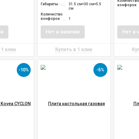
Количеств
Габариты
31.5 см×30 см×5.5
конфорок
см
Количество
конфорок
1
ии
Нет в наличии
Нет в 
-10%
-5%