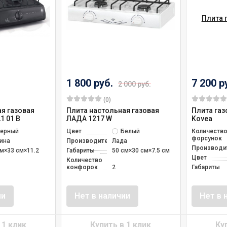
1 800 руб.
7 200 р
2 000 руб.
(0)
я газовая
Плита настольная газовая
Плита га
1 01 В
ЛАДА 1217 W
Kovea
ерный
Цвет
Белый
Количеств
форсунок
ина
Производитель
Лада
Производи
см×33 см×11.2
Габариты
50 см×30 см×7.5 см
Цвет
Количество
конфорок
2
Габариты
ии
Нет в наличии
Нет в 