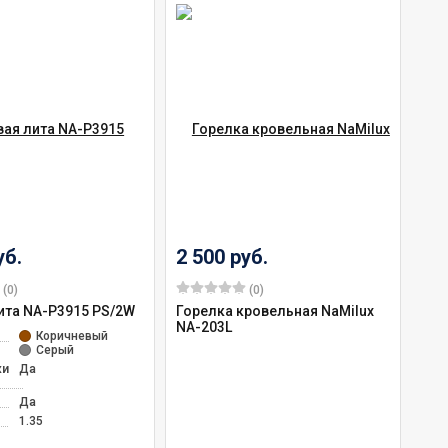
уб.
2 500 руб.
(0)
(0)
ита NA-P3915 PS/2W
Горелка кровельная NaMilux
NA-203L
Коричневый
Серый
иг:
Да
Да
1.35