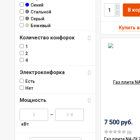
Синий
В ко
Стальной
Серый
Бежевый
Количество конфорок
1
2
4
Электроконфорка
Есть
Нет
Мощность
—
7 500 руб.
кВт
(0)
Газ.плита NA-DL