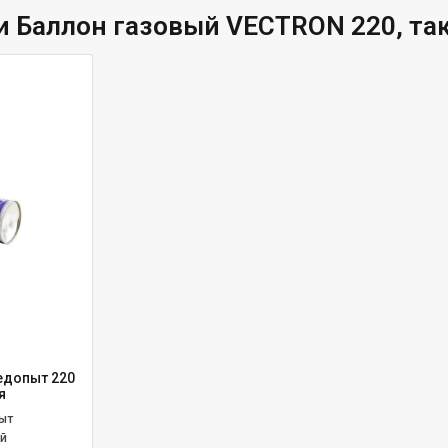
и Баллон газовый VECTRON 220, та
едопыт 220
я
ыт
й