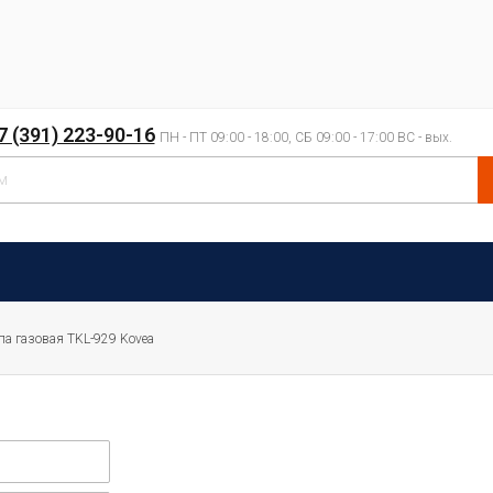
7 (391) 223-90-16
ПН - ПТ 09:00 - 18:00, СБ 09:00 - 17:00 ВС - вых.
а газовая TKL-929 Kovea