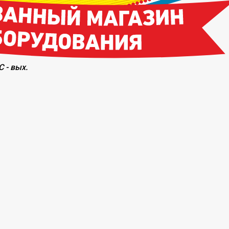
С - вых.