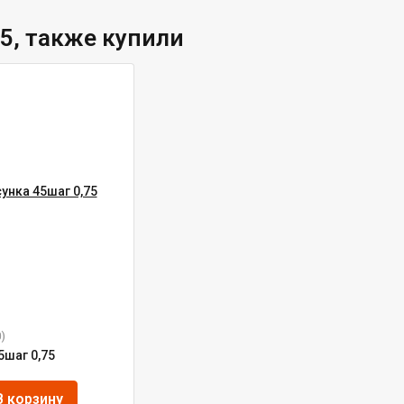
85, также купили
)
5шаг 0,75
В корзину