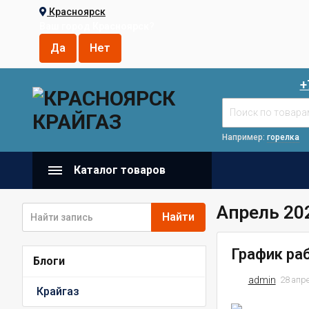
Красноярск
Ваш город
Красноярск
?
+
Например:
горелка
Каталог товаров
Апрель 20
Найти
График ра
Блоги
admin
28 апр
Крайгаз